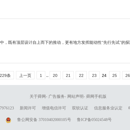
中，既有顶层设计自上而下的推动，更有地方发挥能动性“先行先试”的探路。
..
229条
上一页
1
20
21
22
23
24
25
26
关于舜网
-
广告服务
-
网站声明
-
舜网手机版
976123
新闻许可
增值电信许可
双软认证
信息服务业认定
鲁公网安备 37010402000105号
鲁ICP备05024548号