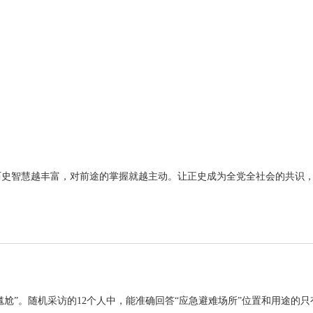
史智慧越丰富，对前途的掌握就越主动。让正史成为全党全社会的共识，对
尬”。随机采访的12个人中，能准确回答“应急避难场所”位置和用途的只