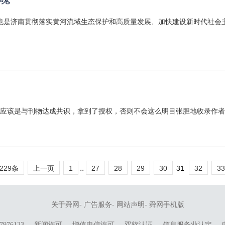
，也是济南贯彻落实黄河流域生态保护和高质量发展、加快建设新时代社会主
应该是与刊物达成共识，拿到了授权，否则不会这么明目张胆地收录作者文
..
229条
上一页
1
27
28
29
30
31
32
33
关于舜网
-
广告服务
-
网站声明
-
舜网手机版
976123
新闻许可
增值电信许可
双软认证
信息服务业认定