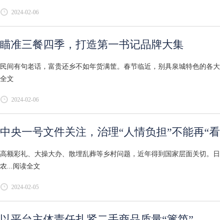
2024-02-06
瞄准三餐四季，打造第一书记品牌大集
民间有句老话，富贵还乡不如年货满筐。春节临近，别具泉城特色的各大年
全文
2024-02-06
中央一号文件关注，治理“人情负担”不能再“看
高额彩礼、大操大办、散埋乱葬等乡村问题，近年得到国家层面关切。日
农...
阅读全文
2024-02-05
以平台主体责任扎紧二手商品质量“篱笆”