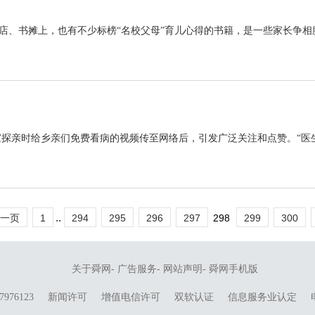
店、书摊上，也有不少标榜“名校父母”育儿心得的书籍，是一些家长争相膜拜的
探亲时给乡亲们免费看病的视频传至网络后，引发广泛关注和点赞。“医生回
..
一页
1
294
295
296
297
298
299
300
关于舜网
-
广告服务
-
网站声明
-
舜网手机版
976123
新闻许可
增值电信许可
双软认证
信息服务业认定