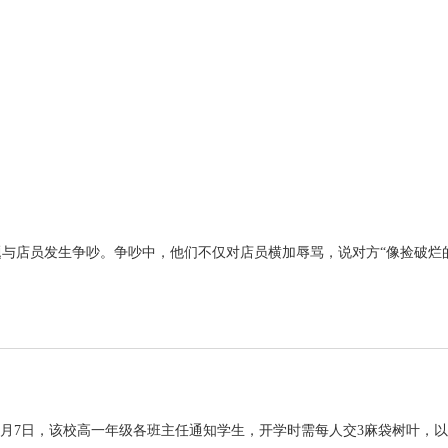
店员发生争吵。争吵中，他们不仅对店员横加辱骂，说对方“像捡破烂的一样
0月7日，该校高一年级各班主任通知学生，开学时需每人交3麻袋树叶，以给