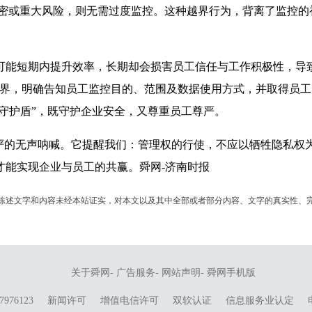
机密或重大风险，则无需过度监控。这种越界行为，背离了监控的
短期内提升效率，长期却会损害员工信任与工作积极性，导致
边界，明确告知员工监控目的、范围及数据使用方式，并取得员工
“守护盾”，既守护企业安全，又尊重员工尊严。
的无声呐喊。它提醒我们：管理权的行使，不应以牺牲隐私权为代
才能实现企业与员工的共赢。舜网-济南时报
陈述文字和内容未经本站证实，对本文以及其中全部或者部分内容、文字的真实性、
关于舜网
-
广告服务
-
网站声明
-
舜网手机版
976123
新闻许可
增值电信许可
双软认证
信息服务业认定