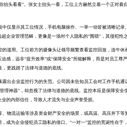
请你抬头看看”。张女士抬头一看，工位上方赫然立着一个正对着自
中仅显示其工位情况，手机电脑操作、一举一动皆被清晰记录。
远超企业管理范畴，更像是一场对个人隐私的“围猎”，其侵犯性
的滥用。工位前方的摄像头让领导频繁查看监控回放，连午休画
压迫感，远非“提升效率”或“保障安全”所能解释，而是对员工
性，更践踏了法律与道德的底线。
露出企业监控行为的失范。公司因未告知员工会对工作手机通话
“管理神器”，却忽视了法律与道德的底线。监控本应是保障安全
企业的内部信任，导致人才流失与企业声誉受损。
、物流运输等涉及资金财产安全的场景，或高温、高压井下等复
用，成为企业侵犯员工隐私的借口。“一对一”监控的荒诞性在于