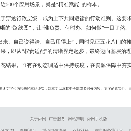
500个应用场景，就是“精准赋能”的样本。
穿透行政层级，成为上下共同遵循的行动准则。这要求
晰的“路线图”，让“谁负责、何时办、如何做”一目了然。
来、自己说得清、自己用得上”，同时见证五花八门的摊
果，即从“权责适配”的清晰界定起步，最终迈向基层治
结果。唯有在动态调适中保持锐度，在资源保障中夯实
陈述文字和内容未经本站证实，对本文以及其中全部或者部分内容、文字的真实性、
关于舜网
-
广告服务
-
网站声明
-
舜网手机版
976123
新闻许可
增值电信许可
双软认证
信息服务业认定