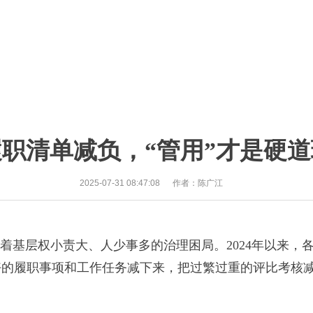
履职清单减负，“管用”才是硬道
2025-07-31 08:47:08
作者：陈广江
基层权小责大、人少事多的治理困局。2024年以来，各
好的履职事项和工作任务减下来，把过繁过重的评比考核