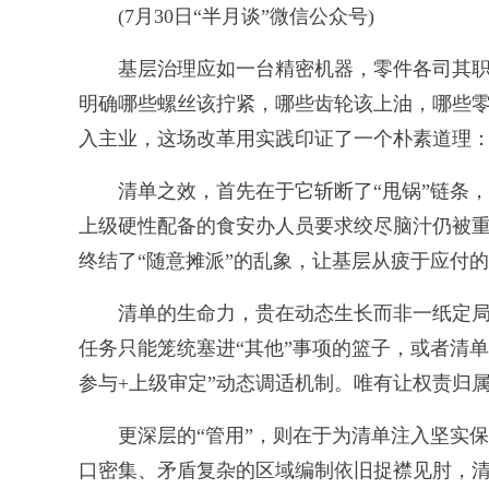
(7月30日“半月谈”微信公众号)
基层治理应如一台精密机器，零件各司其职才能
明确哪些螺丝该拧紧，哪些齿轮该上油，哪些零
入主业，这场改革用实践印证了一个朴素道理：
清单之效，首先在于它斩断了“甩锅”链条，重
上级硬性配备的食安办人员要求绞尽脑汁仍被重
终结了“随意摊派”的乱象，让基层从疲于应付
清单的生命力，贵在动态生长而非一纸定局。
任务只能笼统塞进“其他”事项的篮子，或者清
参与+上级审定”动态调适机制。唯有让权责归
更深层的“管用”，则在于为清单注入坚实保
口密集、矛盾复杂的区域编制依旧捉襟见肘，清