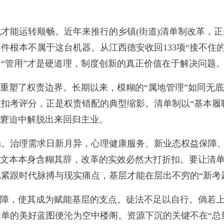
运转顺畅。近年来推行的乡镇(街道)清单制改革，正是
件根本不属于这台机器。从江西德安收回133项“接不住
“管用”才是硬道理，制度创新的真正价值在于解决问题
塑了权责边界。长期以来，模糊的“属地管理”如同无底
扣考评分，正是权责错配的典型缩影。清单制以“基本履职”
的窘迫中解脱出来回归主业。
治理需求日新月异，心理健康服务、新业态权益保障、
单文本本身含糊其辞，改革的实效必然大打折扣。要让清单
属紧跟时代脉搏与现实痛点，基层才能在层出不穷的“新考
障，使其成为赋能基层的支点。徒法不足以自行。倘若上
单的美好蓝图便沦为空中楼阁。资源下沉的关键不在“总