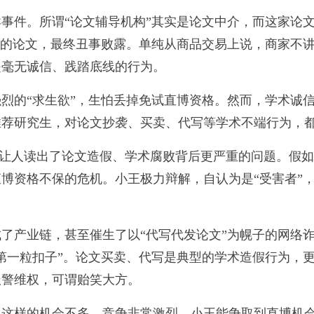
件。所谓“论文辅导机构”其实是论文中介，而这家论文
人的论文，最终丑事败露。单纯从商品交易上说，商家不讲“
是毫无诚信、践踏底线的行为。
的“求生欲”，生怕丢掉免试直博资格。然而，学术诚信
荐研究生，对论文抄袭、买卖、代写等学术不端行为，都要
让人读出了论文造假、学术腐败背后更严重的问题。假如
博资格不保的危机。小王极力辩解，自认为是“受害者”
产业链，甚至催生了以“代写代发论文”为幌子的网络诈
第一粒扣子”。论文买卖、代写是典型的学术造假行为，
报警维权，可谓贻笑大方。
样的机会不多，竞争非常激烈。小王能争取到直博机会